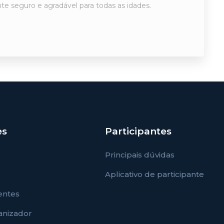
 seguro e agradável para todas as idades.
es
Participantes
Principais dúvidas
Aplicativo de participante
entes
ganizador