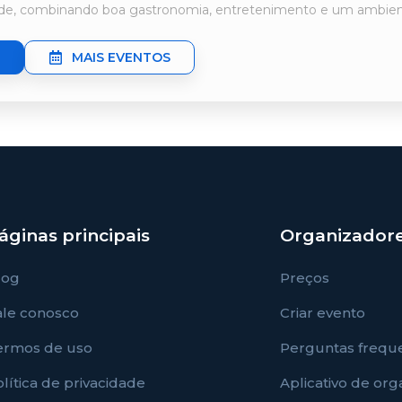
ade, combinando boa gastronomia, entretenimento e um ambiente
MAIS EVENTOS
áginas principais
Organizador
log
Preços
ale conosco
Criar evento
ermos de uso
Perguntas frequ
lítica de privacidade
Aplicativo de or