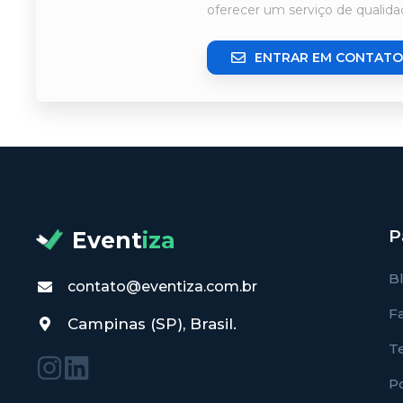
oferecer um serviço de qualid
ENTRAR EM CONTATO
P
Event
iza
B
contato@eventiza.com.br
F
Campinas (SP), Brasil.
T
Po