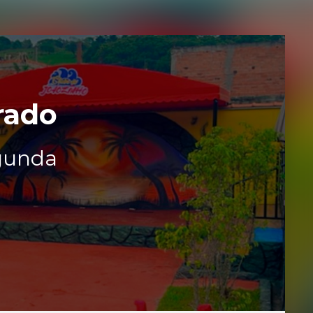
rado
egunda