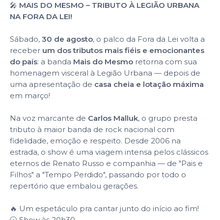
🎤
MAIS DO MESMO – TRIBUTO À LEGIÃO URBANA
NA FORA DA LEI!
Sábado,
30 de agosto
, o palco da Fora da Lei volta a
receber
um dos tributos mais fiéis e emocionantes
do país
: a banda
Mais do Mesmo
retorna com sua
homenagem visceral à Legião Urbana — depois de
uma apresentação de
casa cheia e lotação máxima
em março!
Na voz marcante de
Carlos Malluk
, o grupo presta
tributo à maior banda de rock nacional com
fidelidade, emoção e respeito. Desde 2006 na
estrada, o show é uma viagem intensa pelos clássicos
eternos de Renato Russo e companhia — de "Pais e
Filhos" a "Tempo Perdido", passando por todo o
repertório que embalou gerações.
🔥 Um espetáculo pra cantar junto do início ao fim!
🕣 Show às 20h30