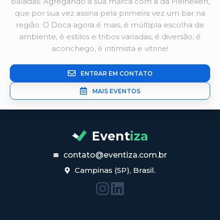
baladas. Agregando a sua marca com a da Heineken,
que por sua vez assina pela primeira vez um bar na
região. O Doca agora é mais, é múltipla escolha de
ambiente, é estilos e tribos variadas, é diversão, é
aconchego, é intimista e vitrine!
ENTRAR EM CONTATO
MAIS EVENTOS
Event
iza
contato@eventiza.com.br
Campinas (SP), Brasil.