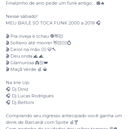
Finalzinho de ano pede um funk antigo… 📻🔥
Nesse sábado!
MEU BAILE SÓ TOCA FUNK 2000 a 2019 🎧
🎬 Pra inveja é tchau 🧿👋🏻
🎬 Solteiro até morrer 👋🏻🙂‍↔️💍
🎬 Cerol na mão ✋🏻 🐯🔨
🎬 Deu onda 🌊 🌊
🎬 Glamurosa 👸🏻👑
🎬 Maçã Verde 🍏 🥃
Na line Up:
🎧 Dj Diniz
🎧 Dj Lucas Rodrigues
🎧 Dj Bettoni
Comprando seu ingresso antecipado você ganha um
drink de Barcardi com Sprite 🍏🍸
Com gostinho de saudades dos velhos tempos 💭🪩