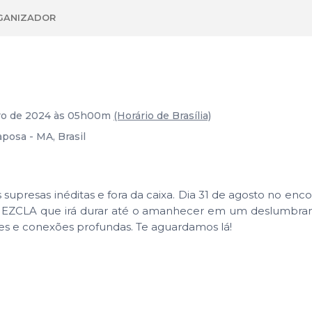
GANIZADOR
bro de 2024 às 05h00m
(Horário de Brasília)
aposa - MA, Brasil
resas inéditas e fora da caixa. Dia 31 de agosto no enco
a MEZCLA que irá durar até o amanhecer em um deslumbran
ores e conexões profundas. Te aguardamos lá!