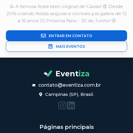
🥳 A famosa festa teen original de Caxias! 😍 Desde
2016 criando festas seguras e incríveis pra galera de 12
a 16 anos! 👇🏼 Próxima New - 30 de Junho! 🤠
ENTRAR EM CONTATO
MAIS EVENTOS
Event
iza
contato@eventiza.com.br
Campinas (SP), Brasil.
Páginas principais