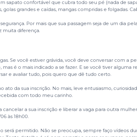
um sapato confortável que cubra todo seu pé (nada de sapa
os, golas grandes e caídas, mangas compridas e folgadas. 
 e segurança. Por mais que sua passagem seja de um dia p
 muita diferença.
gas. Se você estiver grávida, você deve conversar com a p
de, mas é o mais indicado a se fazer. E se você tiver algu
sar e avaliar tudo, pois quero que dê tudo certo.
ato da sua inscrição. No mais, leve entusiasmo, curiosidade
recebida com todo meu carinho.
a cancelar a sua inscrição e liberar a vaga para outra mulhe
/06 às 18h00.
ão será permitido. Não se preocupa, sempre faço vídeos dur