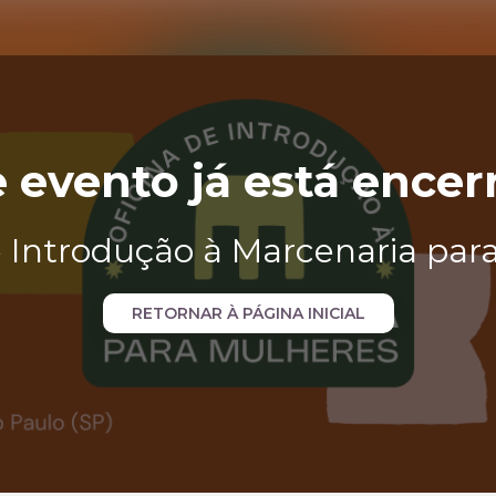
e evento já está encer
e Introdução à Marcenaria par
RETORNAR À PÁGINA INICIAL