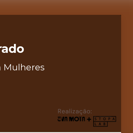
rado
a Mulheres