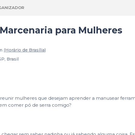
GANIZADOR
 Marcenaria para Mulheres
m
(Horário de Brasília)
P, Brasil
 reunir mulheres que desejam aprender a manusear ferrame
 vem comer pó de serra comigo?
ode chegar sem saber nadinha ou já sabendo alguma coisa. 