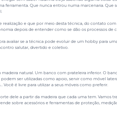
ma ferramenta. Que nunca entrou numa marcenaria. Que se
l.
 realização e que por meio desta técnica, do contato com 
onomia depois de entender como se dão os processos de cr
ra avaliar se a técnica pode evoluir de um hobby para uma 
ontro salutar, divertido e coletivo.
adeira natural. Um banco com prateleira inferior. O banco é
odem ser utilizadas como apoio, servir como móvel lateral
 Você é livre para utilizar a seus móveis como preferir.
orte dele a partir da madeira que cada uma tem. Vamos t
de sobre acessórios e ferramentas de proteção, medição, 