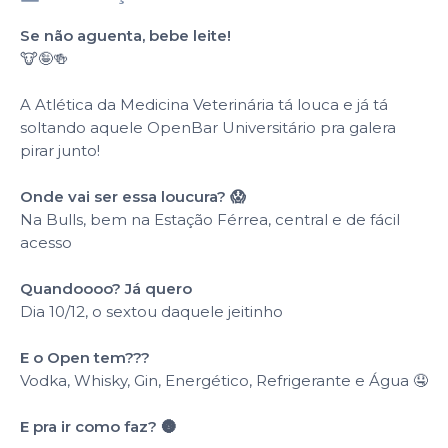
Se não aguenta, bebe leite!
🐮🤪🍻
A Atlética da Medicina Veterinária tá louca e já tá
soltando aquele OpenBar Universitário pra galera
pirar junto!
Onde vai ser essa loucura? 😱
Na Bulls, bem na Estação Férrea, central e de fácil
acesso
Quandoooo? Já quero
Dia 10/12, o sextou daquele jeitinho
E o Open tem???
Vodka, Whisky, Gin, Energético, Refrigerante e Água 🤤
E pra ir como faz? 🌚