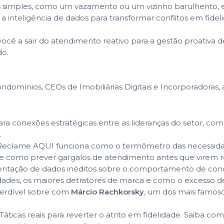
 simples, como um vazamento ou um vizinho barulhento, es
 inteligência de dados para transformar conflitos em fidel
r você a sair do atendimento reativo para a gestão proativ
do.
ndomínios, CEOs de Imobiliárias Digitais e Incorporadoras,
ra conexões estratégicas entre as lideranças do setor, c
.
clame AQUI funciona como o termômetro das necessidades 
 e como prever gargalos de atendimento antes que virem r
ntação de dados inéditos sobre o comportamento de condôm
ades, os maiores detratores de marca e como o excesso de 
rdível sobre com
Márcio Rachkorsky
, um dos mais famoso
Táticas reais para reverter o atrito em fidelidade. Saiba co