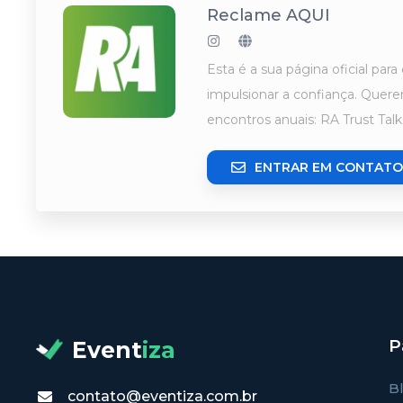
Reclame AQUI
Esta é a sua página oficial par
impulsionar a confiança. Quere
encontros anuais: RA Trust Ta
ENTRAR EM CONTATO
P
Event
iza
B
contato@eventiza.com.br