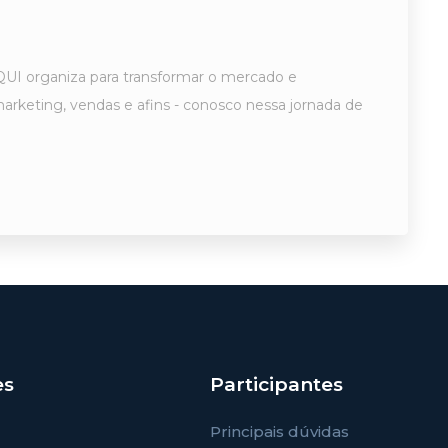
 AQUI organiza para transformar o mercado e
arketing, vendas e afins - conosco nessa jornada de
es
Participantes
Principais dúvidas