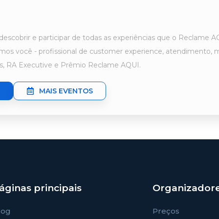
a descobrir e participar de todas as experiências que o Reclame
mos você - profissional de customer experience, atendimento, m
lks, RA Executive e Prêmio Reclame AQUI.
MAIS EVENTOS
áginas principais
Organizador
log
Preços