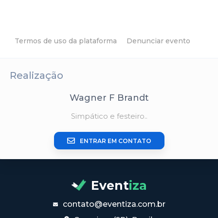
Termos de uso da plataforma
Denunciar evento
Realização
Wagner F Brandt
Simpático e festeiro..
ENTRAR EM CONTATO
Event
iza
contato@eventiza.com.br