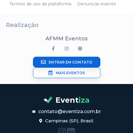
Termos de uso da plataforma
Denunciar evento
Realização
AFMM Eventos
ENTRAR EM CONTATO
MAIS EVENTOS
Event
iza
contato@eventiza.com.br
Campinas (SP), Brasil.