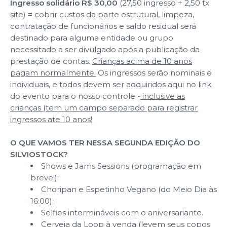
Ingresso solidário R$ 30,00
(27,50 ingresso + 2,50 tx
site)
=
cobrir custos da parte estrutural, limpeza,
contratação de funcionários e saldo residual será
destinado para alguma entidade ou grupo
necessitado a ser divulgado após a publicação da
prestação de contas.
Crianças acima de 10 anos
pagam normalmente.
Os ingressos serão nominais e
individuais, e todos devem ser adquiridos aqui no link
do evento para o nosso controle -
inclusive as
crianças (tem um campo separado para registrar
ingressos ate 10 anos!
O QUE VAMOS TER NESSA SEGUNDA EDIÇÃO DO
SILVIOSTOCK?
Shows e Jams Sessions (programação em
breve!);
Choripan e Espetinho Vegano (do Meio Dia às
16:00);
Selfies intermináveis com o aniversariante.
Cerveja da Loop à venda (levem seus copos