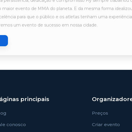
a persistência, dedicação e compromisso Fly sempre trabalho
ao maior evento de MMA do planeta. E da mesma forma idealizou
elência para que o público e os atletas tenham uma experiência 
teremos um evento de sucesso em nossa cidade.
áginas principais
Organizador
log
Preços
ale conosco
Criar evento