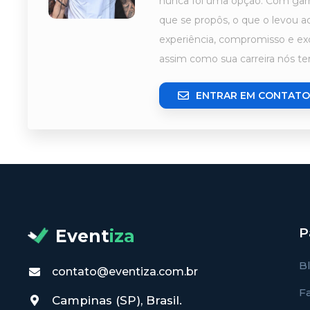
nunca foi uma opção. Com garr
que se propôs, o que o levou 
experiência, compromisso e exc
assim como sua carreira nós 
ENTRAR EM CONTATO
P
Event
iza
B
contato@eventiza.com.br
F
Campinas (SP), Brasil.