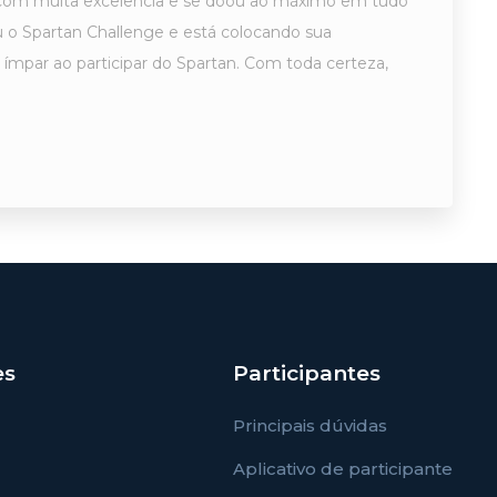
u com muita excelência e se doou ao máximo em tudo
 o Spartan Challenge e está colocando sua
ímpar ao participar do Spartan. Com toda certeza,
es
Participantes
Principais dúvidas
Aplicativo de participante