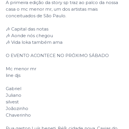
A primeira edição da story sp traz ao palco da nossa
casa o mc menor mr, um dos artistas mais
conceituados de São Paulo.
🎶 Capital das notas
🎶 Aonde nós chegou
🎶 Vida loka também ama
O EVENTO ACONTECE NO PRÓXIMO SÁBADO
Mc menor mr
line djs
Gabriel
Juliano
silvest
Joãozinho
Chaverinho
Rua gaston Luís beneti, 849, cidade nova, Caxias do