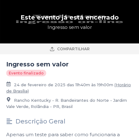
Este evento já está encerrado
Ingresso sem valor
COMPARTILHAR
Ingresso sem valor
Evento finalizado
24 de fevereiro de 2025 das 11h40m às 19h00m
(Horário
de Brasília)
Rancho Kentucky - R. Bandeirantes do Norte - Jardim
Vale Verde, Rolândia - PR, Brasil
Descrição Geral
Apenas um teste para saber como funcionaria a