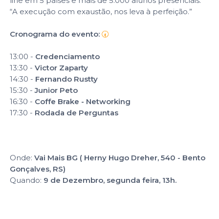
line em 5 países e mais de 5.000 alunos presenciais.
“A execução com exaustão, nos leva à perfeição.”
Cronograma do evento:
🕢
13:00 -
Credenciamento
13:30 -
Victor Zaparty
14:30 -
Fernando Rustty
15:30 -
Junior Peto
16:30 -
Coffe Brake - Networking
17:30 -
Rodada de Perguntas
Onde:
Vai Mais BG ( Herny Hugo Dreher, 540 - Bento
Gonçalves, RS)
Quando:
9 de Dezembro, segunda feira, 13h.