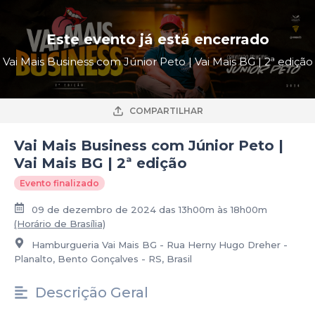
Este evento já está encerrado
Vai Mais Business com Júnior Peto | Vai Mais BG | 2ª edição
COMPARTILHAR
Vai Mais Business com Júnior Peto |
Vai Mais BG | 2ª edição
Evento finalizado
09 de dezembro de 2024 das 13h00m às 18h00m
(Horário de Brasília)
Hamburgueria Vai Mais BG - Rua Herny Hugo Dreher -
Planalto, Bento Gonçalves - RS, Brasil
Descrição Geral