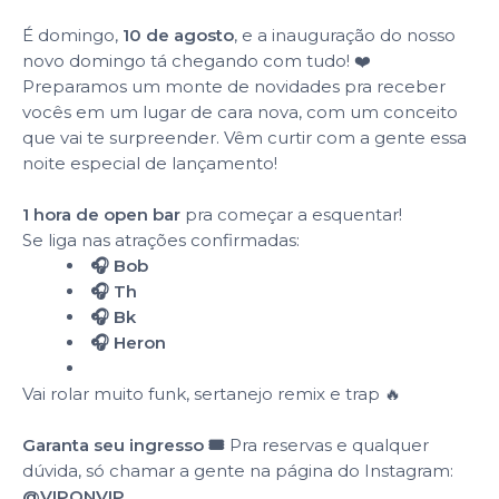
É domingo,
10 de agosto
, e a inauguração do nosso
novo domingo tá chegando com tudo! ❤️
Preparamos um monte de novidades pra receber
vocês em um lugar de cara nova, com um conceito
que vai te surpreender. Vêm curtir com a gente essa
noite especial de lançamento!
1 hora de open bar
pra começar a esquentar!
Se liga nas atrações confirmadas:
🎧 Bob
🎧 Th
🎧 Bk
🎧 Heron
Vai rolar muito funk, sertanejo remix e trap 🔥
Garanta seu ingresso 🎟️
Pra reservas e qualquer
dúvida, só chamar a gente na página do Instagram:
@VIPONVIP