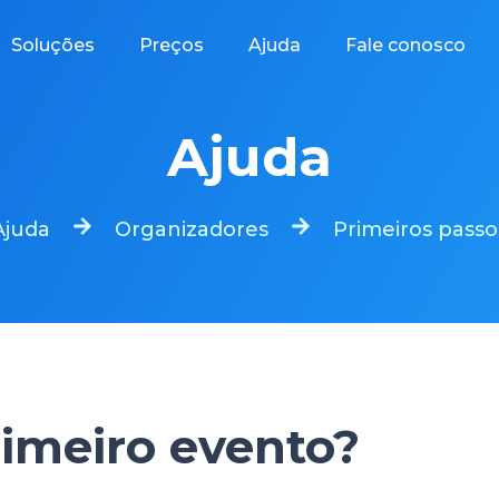
Soluções
Preços
Ajuda
Fale conosco
Ajuda
Ajuda
Organizadores
Primeiros passo
imeiro evento?