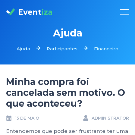
Event
iza
Ajuda
Ajuda
Participantes
Financeiro
Minha compra foi
cancelada sem motivo. O
que aconteceu?
15 DE MAIO
ADMINISTRATOR
Entendemos que pode ser frustrante ter uma