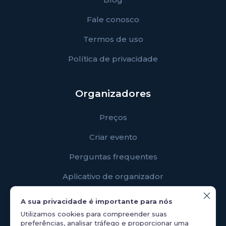
Fale conosco
Termos de uso
Política de privacidade
Organizadores
Preços
Criar evento
Perguntas frequentes
Aplicativo de organizador
A sua privacidade é importante para nós
Participantes
Utilizamos cookies para compreender suas
preferências, analisar tráfego e proporcionar uma